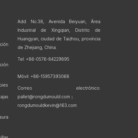
Add: No.38, Avenida Beiyuan, Área
Industrial de Xingqian, Distrito de
Huangyan, ciudad de Taizhou, provincia
ción
de Zhejiang, China.
Tel: +86-0576-84229895
ción
Móvil: +86-15957393068
pies
Correo electrónico:
ajas
pallet@rongdumould.com
；
rongdumouldkevin@163.com
ura
llas