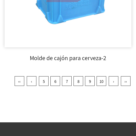
Molde de cajón para cerveza-2
‹‹
‹
5
6
7
8
9
10
›
››