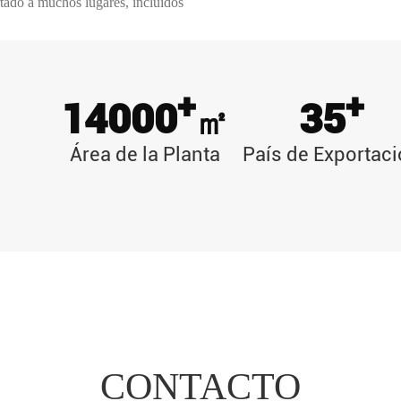
rtado a muchos lugares, incluidos
siático.
ribir para negociar! ¡Esperamos
 situación beneficiosa para
+
+
14000
35
㎡
Área de la Planta
País de Exportac
CONTACTO