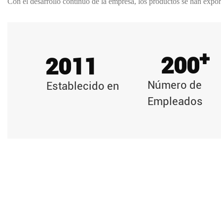
Con el desarrollo continuo de la empresa, los productos se han expo
Europa, América, Oriente Medio, Sudáfrica y los países del sudeste a
¡Rongdu Mould da la bienvenida a los nuevos clientes a llamar o esc
una cooperación sincera, esfuerzos conjuntos, beneficio mutuo y una
+
200
2011
todos!
Número de
Establecido en
Empleados