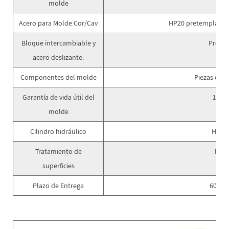
molde
Acero para Molde Cor/Cav
HP20 pretemplado c
Bloque intercambiable y
Prete
acero deslizante.
Componentes del molde
Piezas est
Garantía de vida útil del
1 mil
molde
Cilindro hidráulico
Hecho
Tratamiento de
Puli
superficies
Plazo de Entrega
60 día