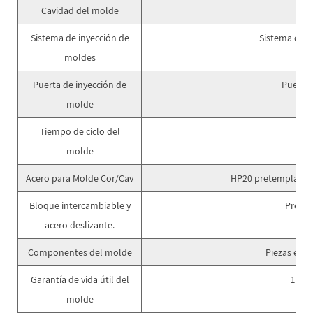
Cavidad del molde
1
Sistema de inyección de
Sistema de c
moldes
Puerta de inyección de
Puerta 
molde
Tiempo de ciclo del
molde
Acero para Molde Cor/Cav
HP20 pretemplado c
Bloque intercambiable y
Prete
acero deslizante.
Componentes del molde
Piezas est
Garantía de vida útil del
1 mil
molde