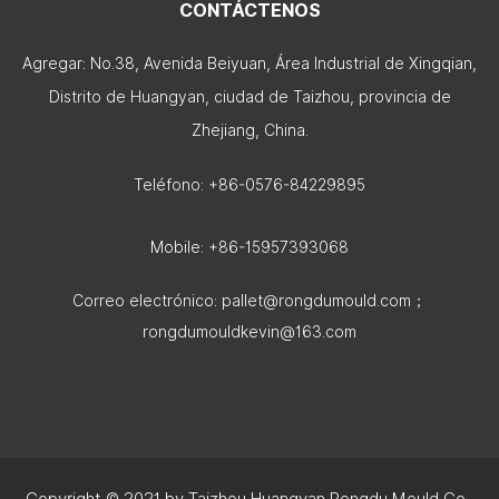
CONTÁCTENOS
Agregar: No.38, Avenida Beiyuan, Área Industrial de Xingqian,
Distrito de Huangyan, ciudad de Taizhou, provincia de
Zhejiang, China.
Teléfono: +86-0576-84229895
Mobile: +86-15957393068
Correo electrónico:
pallet@rongdumould.com
；
rongdumouldkevin@163.com
Copyright © 2021 by Taizhou Huangyan Rongdu Mould Co.,