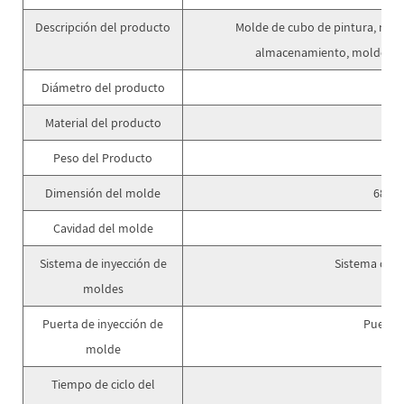
Descripción del producto
Molde de cubo de pintura, mold
almacenamiento, molde de
Diámetro del producto
2
Material del producto
P
Peso del Producto
Dimensión del molde
680*
Cavidad del molde
1
Sistema de inyección de
Sistema de c
moldes
Puerta de inyección de
Puerta 
molde
Tiempo de ciclo del