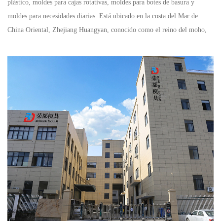
plástico, moldes para cajas rotativas, moldes para botes de basura y
moldes para necesidades diarias. Está ubicado en la costa del Mar de
China Oriental, Zhejiang Huangyan, conocido como el reino del moho,
con un transporte conveniente y una ubicación geográfica superior.
En los últimos años, como líder
OEM Molde de cubo de pintura/agua
de 18L empresa
la compañía ha sido propietaria de varios equipos de
procesamiento CNC de Japón y Taiwán, con la introducción de
tecnología avanzada en el país y en el extranjero. Ahora contamos con
un sistema de diseño CAD / CAM avanzado, un gran centro de
mecanizado CNC, equipo de corte de alambre CNC, chispa eléctrica de
alta precisión y perforación de agujeros profundos y otros equipos de
procesamiento. Hemos acumulado una rica experiencia en producción y
nos hemos dado cuenta de la integración del desarrollo, diseño y
fabricación de moldes después de años de desarrollo y fabricación de
moldes.
Con el desarrollo continuo de la empresa, los productos se han