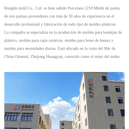
Rongdu mold Co., Ltd. es bien sabido
Porcelana 1210 Molde de paleta
de tres patines proveedores
con más de 30 años de experiencia en el
desarrollo profesional y fabricación de todo tipo de moldes plásticos.
La compañía se especializa en la producción de moldes para bandejas de
plástico, moldes para cajas rotativas, moldes para botes de basura y
moldes para necesidades diarias. Está ubicado en la costa del Mar de
China Oriental, Zhejiang Huangyan, conocido como el reino del moho,
con un transporte conveniente y una ubicación geográfica superior.
En los últimos años, como líder
OEM 1210 Molde de paleta de tres
patines empresa
la compañía ha sido propietaria de varios equipos de
procesamiento CNC de Japón y Taiwán, con la introducción de
tecnología avanzada en el país y en el extranjero. Ahora contamos con
un sistema de diseño CAD / CAM avanzado, un gran centro de
mecanizado CNC, equipo de corte de alambre CNC, chispa eléctrica de
alta precisión y perforación de agujeros profundos y otros equipos de