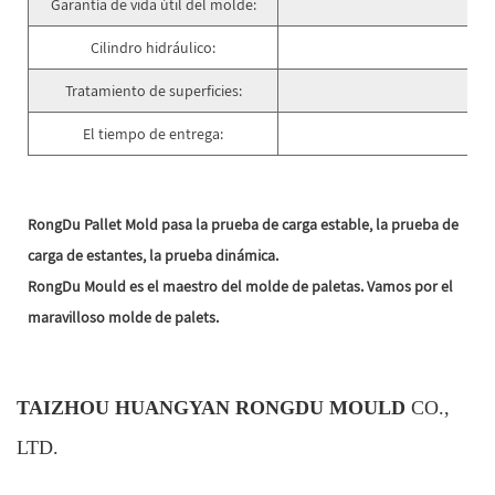
Garantía de vida útil del molde:
1
Cilindro hidráulico:
H
Tratamiento de superficies:
El tiempo de entrega:
90
RongDu Pallet Mold pasa la prueba de carga estable, la prueba de
carga de estantes, la prueba dinámica.
RongDu Mould es el maestro del molde de paletas. Vamos por el
maravilloso molde de palets.
TAIZHOU HUANGYAN RONGDU MOULD
CO.,
LTD.