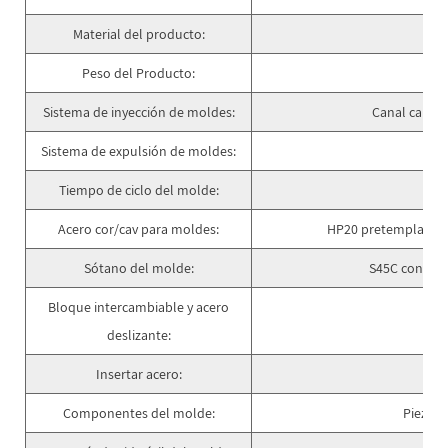
Material del producto:
Peso del Producto:
Sistema de inyección de moldes:
Canal calien
Sistema de expulsión de moldes:
Tiempo de ciclo del molde:
Acero cor/cav para moldes:
HP20 pretemplado co
Sótano del molde:
S45C con tec
Bloque intercambiable y acero
71
deslizante:
Insertar acero:
Componentes del molde:
Piezas